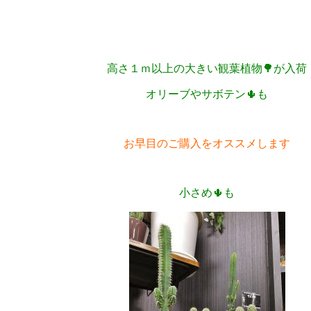
高さ１ｍ以上の大きい観葉植物🌳が入荷
オリーブやサボテン🌵も
お早目のご購入をオススメします
小さめ🌵も